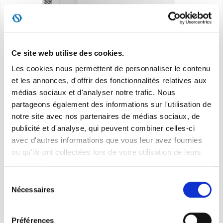
Ce site web utilise des cookies.
Les cookies nous permettent de personnaliser le contenu
et les annonces, d'offrir des fonctionnalités relatives aux
médias sociaux et d'analyser notre trafic. Nous
partageons également des informations sur l'utilisation de
notre site avec nos partenaires de médias sociaux, de
DOLCECLIMA Air Pro 14
publicité et d'analyse, qui peuvent combiner celles-ci
avec d'autres informations que vous leur avez fournies
14.000 BTU/h* de puissance pour le plus grand
ou qu'ils ont collectées lors de votre utilisation de leurs
services.
confort
Sélection
Nécessaires
du
Catalogue produit
Manuel d'utilisation
consentement
Étiquette énergétique
Manuel d'utilisation
Préférences