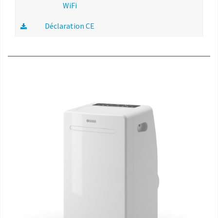
WiFi
Déclaration CE