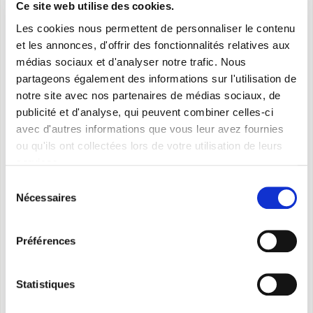
Ce site web utilise des cookies.
Objet de votre demande *
Les cookies nous permettent de personnaliser le contenu
et les annonces, d'offrir des fonctionnalités relatives aux
médias sociaux et d'analyser notre trafic. Nous
Type *
partageons également des informations sur l'utilisation de
notre site avec nos partenaires de médias sociaux, de
publicité et d'analyse, qui peuvent combiner celles-ci
Message *
avec d'autres informations que vous leur avez fournies
ou qu'ils ont collectées lors de votre utilisation de leurs
services.
Sélection
Nécessaires
du
consentement
Je donne mon consentement après avoir lu la
politique de
confidentialité
*
Préférences
Je souhaite recevoir la newsletter et donner mon
consentement après avoir lu la note d'information spécifique
Statistiques
concernant les
newsletters