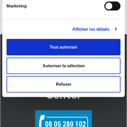
ENVOYER
Marketing
Afficher les détails
Tout autoriser
Autoriser la sélection
Contacter le Call
Refuser
Center