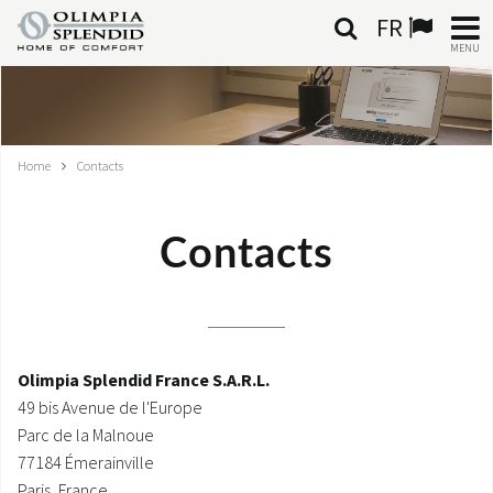
FR
MENU
FRANÇAIS
HOME
Home
Contacts
CLIMATISATION
Contacts
CHAUFFAGE
TRAITEMENT DE L'AIR
SYSTÈMES INTÉGRÉS
Olimpia Splendid France S.A.R.L.
49 bis Avenue de l'Europe
CONTACTS
Parc de la Malnoue
77184 Émerainville
MONDE OS
Paris, France