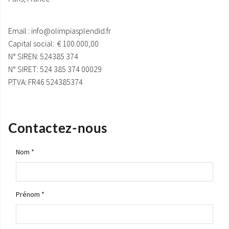
SAV ET GARANTIE
Email :
info@olimpiasplendid.fr
DOCUMENTATIONS
Capital social: € 100.000,00
N° SIREN: 524385 374
N° SIRET: 524 385 374 00029
P.TVA: FR46 524385374
Contactez-nous
Nom *
Prénom *