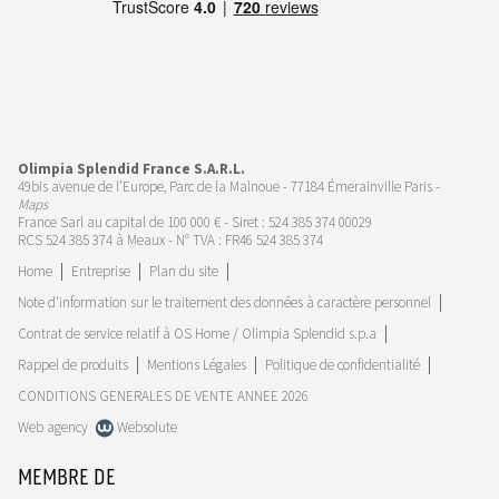
Olimpia Splendid France S.A.R.L.
49bis avenue de l’Europe, Parc de la Malnoue - 77184 Émerainville Paris -
Maps
France Sarl au capital de 100 000 € - Siret : 524 385 374 00029
RCS 524 385 374 à Meaux - N° TVA : FR46 524 385 374
Home
Entreprise
Plan du site
Note d'information sur le traitement des données à caractère personnel
Contrat de service relatif à OS Home / Olimpia Splendid s.p.a
Rappel de produits
Mentions Légales
Politique de confidentialité
CONDITIONS GENERALES DE VENTE ANNEE 2026
Web agency
Websolute
MEMBRE DE