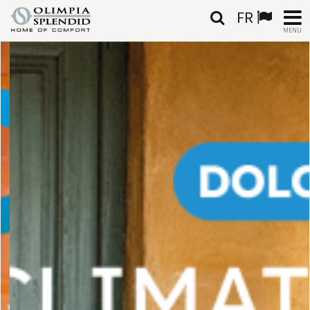
FR
MENU
FRANÇAIS
HOME
CLIMATISATION
CHAUFFAGE
TRAITEMENT DE L'AIR
SYSTÈMES INTÉGRÉS
CONTACTS
MONDE OS