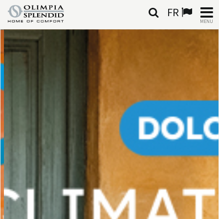
FR
MENU
FRANÇAIS
HOME
CLIMATISATION
CHAUFFAGE
TRAITEMENT DE L'AIR
SYSTÈMES INTÉGRÉS
CONTACTS
MONDE OS